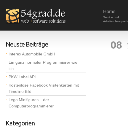
Home
Service und
Arbeitsschwerpunk
08
Neuste Beiträge
Interex Automobile GmbH
Ein ganz normaler Programmierer wie
ich…
PKW Label API
Kostenlose Facebook Visitenkarten mit
Timeline Bild
Lego Minifigures – der
Computerprogrammierer
Kategorien