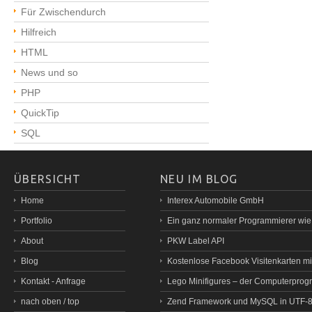
Für Zwischendurch
Hilfreich
HTML
News und so
PHP
QuickTip
SQL
ÜBERSICHT
NEU IM BLOG
Home
Interex Automobile GmbH
Portfolio
Ein ganz normaler Programmierer wi
About
PKW Label API
Blog
Kostenlose Facebook Visitenkarten mit
Kontakt - Anfrage
Lego Minifigures – der Computerprog
nach oben / top
Zend Framework und MySQL in UTF-8