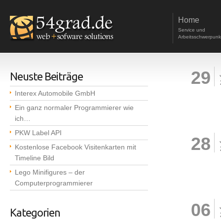
Home
Service und
Arbeitsschwerpunk
29
Neuste Beiträge
Interex Automobile GmbH
Ein ganz normaler Programmierer wie
ich…
PKW Label API
28
Kostenlose Facebook Visitenkarten mit
Timeline Bild
Lego Minifigures – der
Computerprogrammierer
06
Kategorien