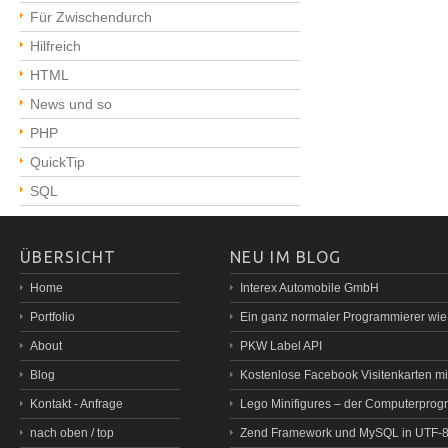
Für Zwischendurch
Hilfreich
HTML
News und so
PHP
QuickTip
SQL
ÜBERSICHT
NEU IM BLOG
Home
Interex Automobile GmbH
Portfolio
Ein ganz normaler Programmierer wi
About
PKW Label API
Blog
Kostenlose Facebook Visitenkarten mit
Kontakt - Anfrage
Lego Minifigures – der Computerprog
nach oben / top
Zend Framework und MySQL in UTF-8