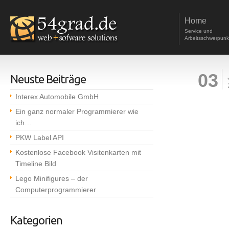
Home
Service und
Arbeitsschwerpunk
03
Neuste Beiträge
Interex Automobile GmbH
Ein ganz normaler Programmierer wie
ich…
PKW Label API
Kostenlose Facebook Visitenkarten mit
Timeline Bild
Lego Minifigures – der
Computerprogrammierer
Kategorien