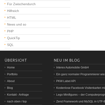
Für Zwischendurch
Hilfreich
HTML
News und so
PHP
QuickTip
SQL
ÜBERSICHT
NEU IM BLOG
Home
Interex Automobile GmbH
Portfolio
Ein ganz normaler Programmierer wi
About
PKW Label API
Blog
Kostenlose Facebook Visitenkarten mit
Kontakt - Anfrage
Lego Minifigures – der Computerprog
nach oben / top
Zend Framework und MySQL in UTF-8