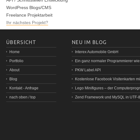
API / Schnittstellen Entwicklung
WordPress Blogs/CMS
Freelance Projektarbeit
Ihr nächstes Projekt?
ÜBERSICHT
NEU IM BLOG
Home
Interex Automobile GmbH
Portfolio
Ein ganz normaler Programmierer wi
About
PKW Label API
Blog
Kostenlose Facebook Visitenkarten mit
Kontakt - Anfrage
Lego Minifigures – der Computerprog
nach oben / top
Zend Framework und MySQL in UTF-8