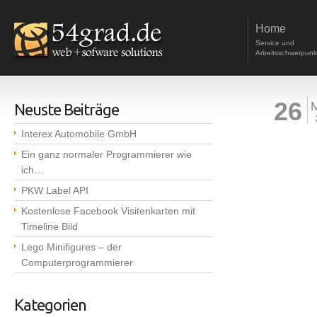
Home
Service und
Arbeitsschwerpunk
26
Neuste Beiträge
Interex Automobile GmbH
Ein ganz normaler Programmierer wie
ich…
PKW Label API
Kostenlose Facebook Visitenkarten mit
Timeline Bild
Lego Minifigures – der
Computerprogrammierer
Kategorien