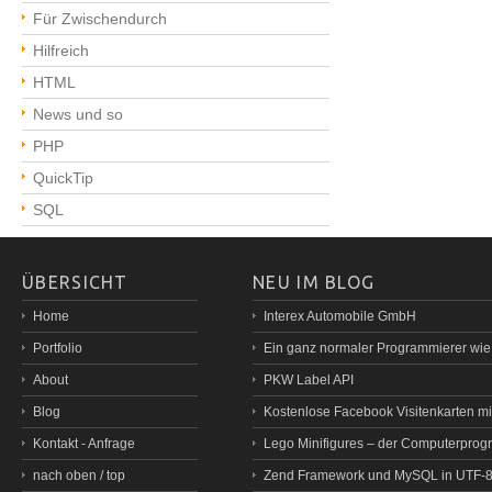
Für Zwischendurch
Hilfreich
HTML
News und so
PHP
QuickTip
SQL
ÜBERSICHT
NEU IM BLOG
Home
Interex Automobile GmbH
Portfolio
Ein ganz normaler Programmierer wi
About
PKW Label API
Blog
Kostenlose Facebook Visitenkarten mit
Kontakt - Anfrage
Lego Minifigures – der Computerprog
nach oben / top
Zend Framework und MySQL in UTF-8