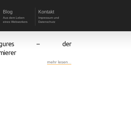
Blog
Kontakt
Aus dem Leben
Impressum und
eines Webworkers
Datenschutz
figures – der
ierer
mehr lesen...