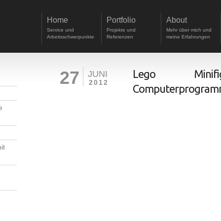
Home
Portfolio
About
Service und
Projekte und
Mehr über mich und
Arbeitsschwerpunkte
Referenzen
meine Erfahrungen
27
Lego Mini
JUNI
2012
Computerprogramm
e
it