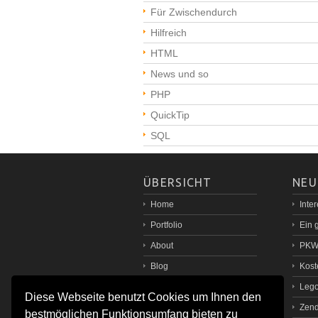
Für Zwischendurch
Hilfreich
HTML
News und so
PHP
QuickTip
SQL
ÜBERSICHT
NEU
Home
Inte
Portfolio
Ein 
About
PKW 
Blog
Kost
Kontakt - Anfrage
Lego
Diese Webseite benutzt Cookies um Ihnen den
nach oben / top
Zend
bestmöglichen Funktionsumfang bieten zu