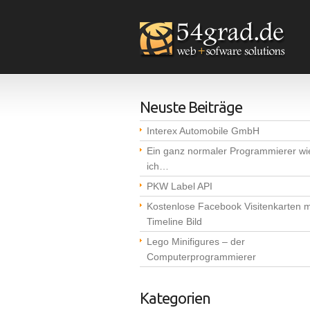
Neuste Beiträge
Interex Automobile GmbH
Ein ganz normaler Programmierer wi
ich…
PKW Label API
Kostenlose Facebook Visitenkarten m
Timeline Bild
Lego Minifigures – der
Computerprogrammierer
Kategorien