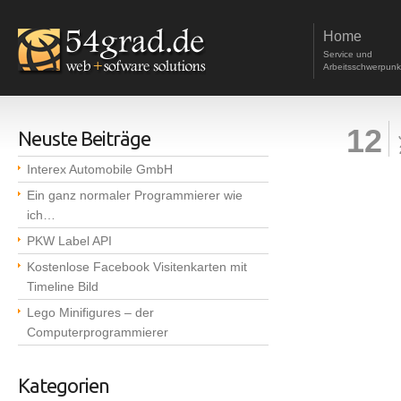
Home
Service und
Arbeitsschwerpunk
12
Neuste Beiträge
Interex Automobile GmbH
Ein ganz normaler Programmierer wie
ich…
PKW Label API
Kostenlose Facebook Visitenkarten mit
Timeline Bild
Lego Minifigures – der
Computerprogrammierer
Kategorien