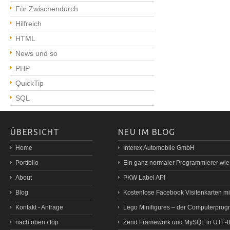
Für Zwischendurch
Hilfreich
HTML
News und so
PHP
QuickTip
SQL
ÜBERSICHT
NEU IM BLOG
Home
Interex Automobile GmbH
Portfolio
Ein ganz normaler Programmierer wi
About
PKW Label API
Blog
Kostenlose Facebook Visitenkarten mit
Kontakt - Anfrage
Lego Minifigures – der Computerprog
nach oben / top
Zend Framework und MySQL in UTF-8