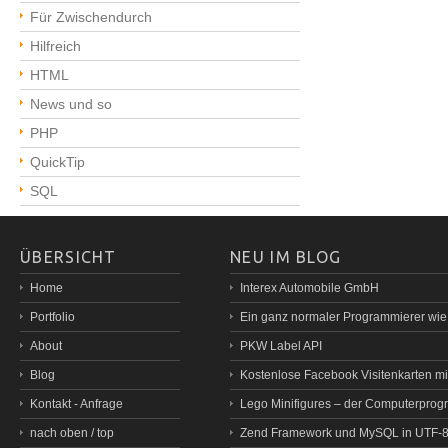
Für Zwischendurch
Hilfreich
HTML
News und so
PHP
QuickTip
SQL
ÜBERSICHT
NEU IM BLOG
Home
Interex Automobile GmbH
Portfolio
Ein ganz normaler Programmierer wi
About
PKW Label API
Blog
Kostenlose Facebook Visitenkarten mit
Kontakt - Anfrage
Lego Minifigures – der Computerprog
nach oben / top
Zend Framework und MySQL in UTF-8