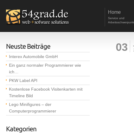
Home
Service und
Arbeitsschwerpunk
03
Neuste Beiträge
Interex Automobile GmbH
Ein ganz normaler Programmierer wie
ich…
PKW Label API
Kostenlose Facebook Visitenkarten mit
Timeline Bild
Lego Minifigures – der
Computerprogrammierer
Kategorien