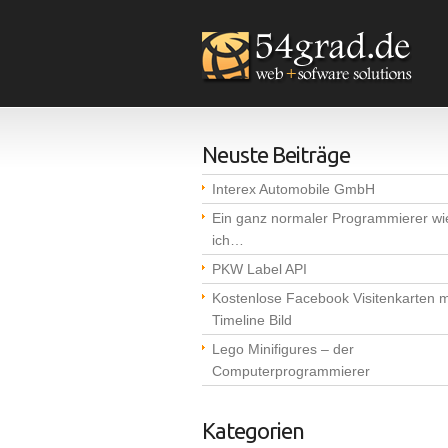
Neuste Beiträge
Interex Automobile GmbH
Ein ganz normaler Programmierer wi
ich…
PKW Label API
Kostenlose Facebook Visitenkarten m
Timeline Bild
Lego Minifigures – der
Computerprogrammierer
Kategorien