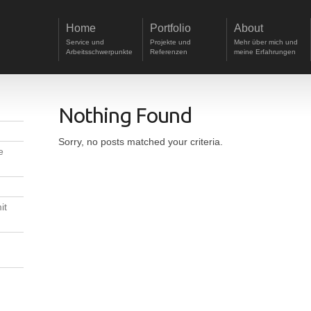
Home
Portfolio
About
Service und
Projekte und
Mehr über mich und
Arbeitsschwerpunkte
Referenzen
meine Erfahrungen
Nothing Found
Sorry, no posts matched your criteria.
e
it