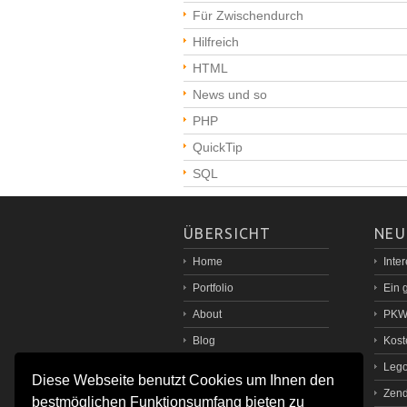
Für Zwischendurch
Hilfreich
HTML
News und so
PHP
QuickTip
SQL
ÜBERSICHT
NEU
Home
Inte
Portfolio
Ein 
About
PKW 
Blog
Kost
Kontakt - Anfrage
Lego
Diese Webseite benutzt Cookies um Ihnen den
nach oben / top
Zend
bestmöglichen Funktionsumfang bieten zu