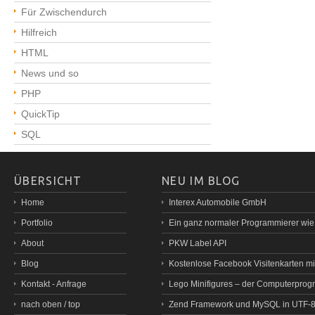
Für Zwischendurch
Hilfreich
HTML
News und so
PHP
QuickTip
SQL
ÜBERSICHT
NEU IM BLOG
Home
Interex Automobile GmbH
Portfolio
Ein ganz normaler Programmierer wi
About
PKW Label API
Blog
Kostenlose Facebook Visitenkarten mit
Kontakt - Anfrage
Lego Minifigures – der Computerprog
nach oben / top
Zend Framework und MySQL in UTF-8