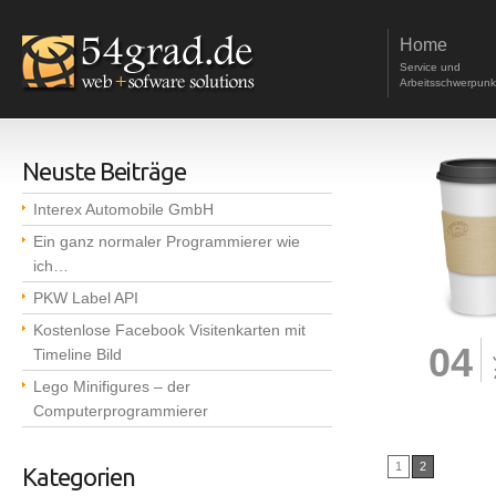
Home
Service und
Arbeitsschwerpunk
Neuste Beiträge
Interex Automobile GmbH
Ein ganz normaler Programmierer wie
ich…
PKW Label API
Kostenlose Facebook Visitenkarten mit
04
Timeline Bild
Lego Minifigures – der
Computerprogrammierer
1
2
Kategorien